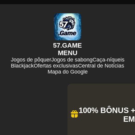
57.GAME
MENU
Jogos de pôquer
Jogos de sabong
Caça-níqueis
Blackjack
Ofertas exclusivas
Central de Notícias
Mapa do Google
100% BÔNUS + 
EM