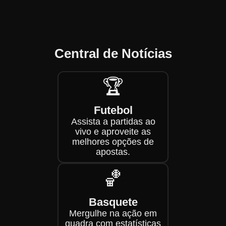
Central de Notícias
🏆
Futebol
Assista a partidas ao
vivo e aproveite as
melhores opções de
apostas.
🏀
Basquete
Mergulhe na ação em
quadra com estatísticas