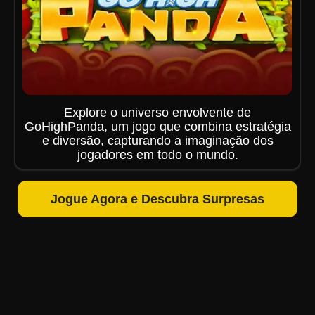
Explore o universo envolvente de
GoHighPanda, um jogo que combina estratégia
e diversão, capturando a imaginação dos
jogadores em todo o mundo.
Jogue Agora e Descubra Surpresas