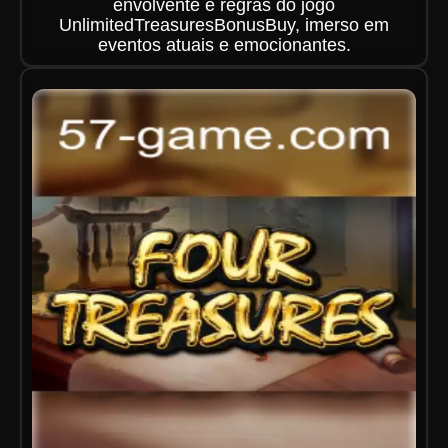
envolvente e regras do jogo
UnlimitedTreasuresBonusBuy, imerso em
eventos atuais e emocionantes.