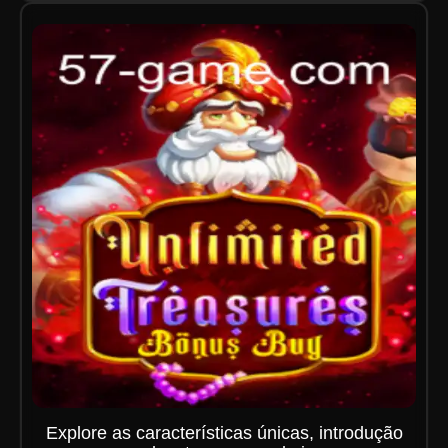
Explore as características únicas, introdução