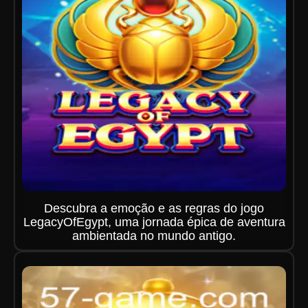
Descubra a emoção e as regras do jogo
LegacyOfEgypt, uma jornada épica de aventura
ambientada no mundo antigo.