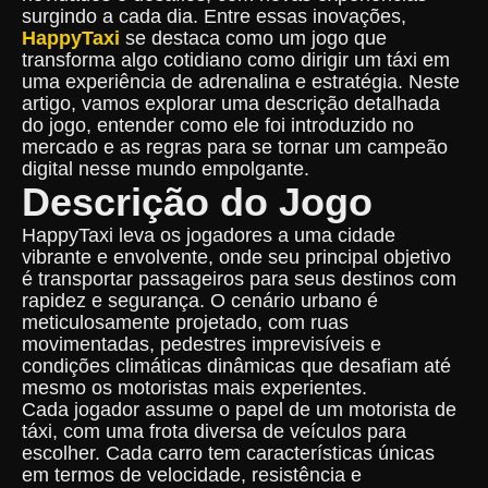
surgindo a cada dia. Entre essas inovações,
HappyTaxi
se destaca como um jogo que
transforma algo cotidiano como dirigir um táxi em
uma experiência de adrenalina e estratégia. Neste
artigo, vamos explorar uma descrição detalhada
do jogo, entender como ele foi introduzido no
mercado e as regras para se tornar um campeão
digital nesse mundo empolgante.
Descrição do Jogo
HappyTaxi leva os jogadores a uma cidade
vibrante e envolvente, onde seu principal objetivo
é transportar passageiros para seus destinos com
rapidez e segurança. O cenário urbano é
meticulosamente projetado, com ruas
movimentadas, pedestres imprevisíveis e
condições climáticas dinâmicas que desafiam até
mesmo os motoristas mais experientes.
Cada jogador assume o papel de um motorista de
táxi, com uma frota diversa de veículos para
escolher. Cada carro tem características únicas
em termos de velocidade, resistência e