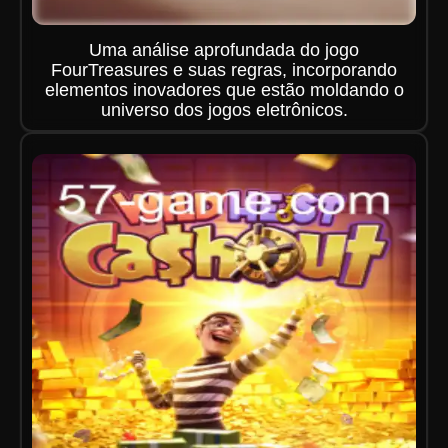
Uma análise aprofundada do jogo
FourTreasures e suas regras, incorporando
elementos inovadores que estão moldando o
universo dos jogos eletrônicos.