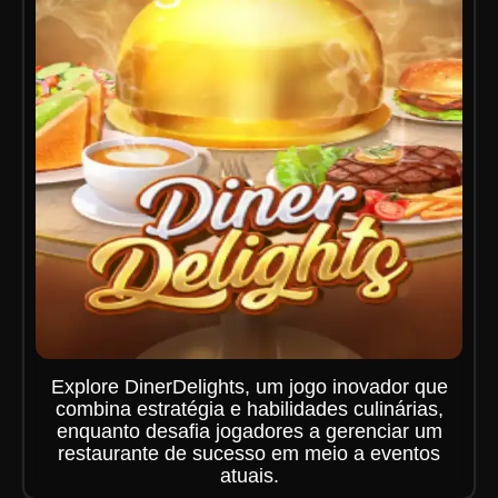
Explore DinerDelights, um jogo inovador que
combina estratégia e habilidades culinárias,
enquanto desafia jogadores a gerenciar um
restaurante de sucesso em meio a eventos
atuais.