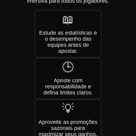
imersiva para todos os jogadores.
📖
Estude as estatísticas e
o desempenho das
equipes antes de
apostar.
🕒
Aposte com
responsabilidade e
defina limites claros.
💡
Aproveite as promoções
sazonais para
maximizar seus ganhos.