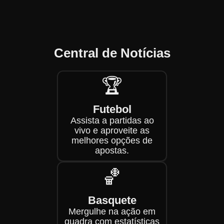
Central de Notícias
🏆
Futebol
Assista a partidas ao
vivo e aproveite as
melhores opções de
apostas.
🏀
Basquete
Mergulhe na ação em
quadra com estatísticas