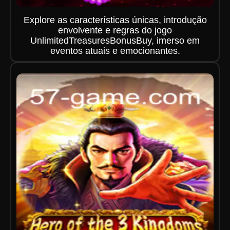
Explore as características únicas, introdução
envolvente e regras do jogo
UnlimitedTreasuresBonusBuy, imerso em
eventos atuais e emocionantes.