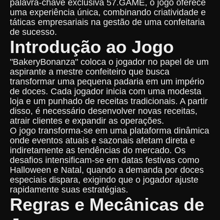
palavra-chave exclusiva 57.GAME, o jogo oferece
uma experiência única, combinando criatividade e
táticas empresariais na gestão de uma confeitaria
de sucesso.
Introdução ao Jogo
"BakeryBonanza" coloca o jogador no papel de um
aspirante a mestre confeiteiro que busca
transformar uma pequena padaria em um império
de doces. Cada jogador inicia com uma modesta
loja e um punhado de receitas tradicionais. A partir
disso, é necessário desenvolver novas receitas,
atrair clientes e expandir as operações.
O jogo transforma-se em uma plataforma dinâmica
onde eventos atuais e sazonais afetam direta e
indiretamente as tendências do mercado. Os
desafios intensificam-se em datas festivas como
Halloween e Natal, quando a demanda por doces
especiais dispara, exigindo que o jogador ajuste
rapidamente suas estratégias.
Regras e Mecânicas de