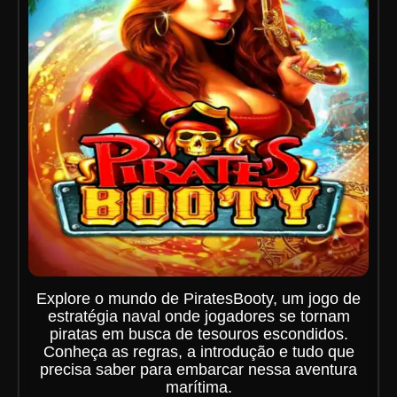
Explore o mundo de PiratesBooty, um jogo de
estratégia naval onde jogadores se tornam
piratas em busca de tesouros escondidos.
Conheça as regras, a introdução e tudo que
precisa saber para embarcar nessa aventura
marítima.