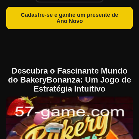
Cadastre-se e ganhe um presente de
Ano Novo
Descubra o Fascinante Mundo
do BakeryBonanza: Um Jogo de
Estratégia Intuitivo