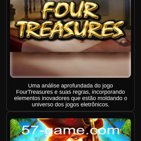
Uma análise aprofundada do jogo
FourTreasures e suas regras, incorporando
elementos inovadores que estão moldando o
universo dos jogos eletrônicos.