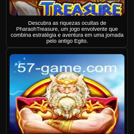
Descubra as riquezas ocultas de
PharaohTreasure, um jogo envolvente que
combina estratégia e aventura em uma jornada
pelo antigo Egito.