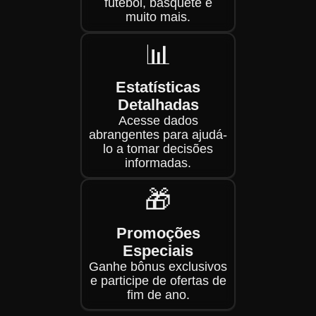
futebol, basquete e
muito mais.
📊
Estatísticas
Detalhadas
Acesse dados
abrangentes para ajudá-
lo a tomar decisões
informadas.
🎁
Promoções
Especiais
Ganhe bônus exclusivos
e participe de ofertas de
fim de ano.