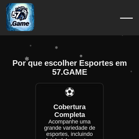
❄
❄
❄
❄
❄
❄
❄
Por que escolher Esportes em
❄
57.GAME
❄
❄
❄
❄
⚽
❄
Cobertura
Completa
Acompanhe uma
grande variedade de
esportes, incluindo