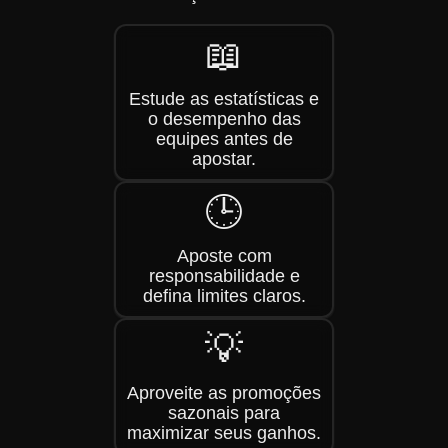
📖
Estude as estatísticas e
o desempenho das
equipes antes de
apostar.
🕒
Aposte com
responsabilidade e
defina limites claros.
💡
Aproveite as promoções
sazonais para
maximizar seus ganhos.