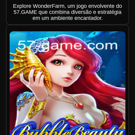
Explore WonderFarm, um jogo envolvente do
57.GAME que combina diversão e estratégia
em um ambiente encantador.