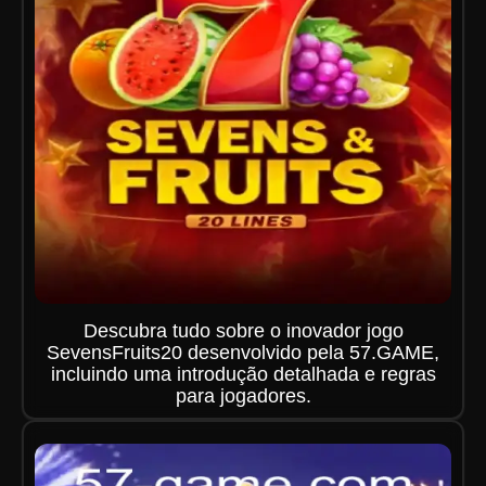
Descubra tudo sobre o inovador jogo
SevensFruits20 desenvolvido pela 57.GAME,
incluindo uma introdução detalhada e regras
para jogadores.