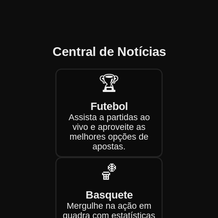
Central de Notícias
🏆
Futebol
Assista a partidas ao
vivo e aproveite as
melhores opções de
apostas.
🏀
Basquete
Mergulhe na ação em
quadra com estatísticas