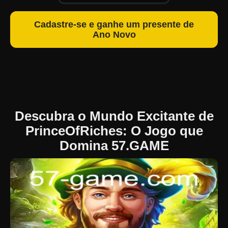
Cadastre-se e ganhe um presente de
Ano Novo
Descubra o Mundo Excitante de
PrinceOfRiches: O Jogo que
Domina 57.GAME