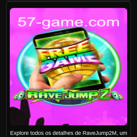
Explore todos os detalhes de RaveJump2M, um