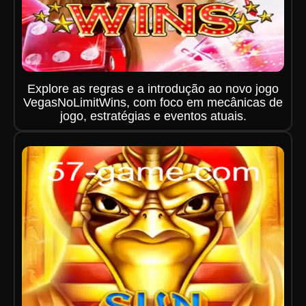
Explore as regras e a introdução ao novo jogo
VegasNoLimitWins, com foco em mecânicas de
jogo, estratégias e eventos atuais.