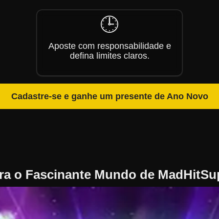
🕒
Aposte com responsabilidade e
defina limites claros.
Cadastre-se e ganhe um presente de Ano Novo
ra o Fascinante Mundo de MadHitSu