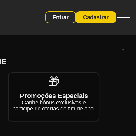
Entrar
Cadastrar
❄
❄
ME
🎁
❄
Promoções Especiais
Ganhe bônus exclusivos e
participe de ofertas de fim de ano.