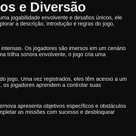
os e Diversão
a jogabilidade envolvente e desafios únicos, ele
lorar a descrição, introdução e regras do jogo,
 intensas. Os jogadores são imersos em um cenário
a trilha sonora envolvente, o jogo cria uma
 do jogo. Uma vez registrados, eles têm acesso a um
al, os jogadores aprendem a controlar suas
ernova apresenta objetivos específicos e obstáculos
ompletar as missões com sucesso e desbloquear