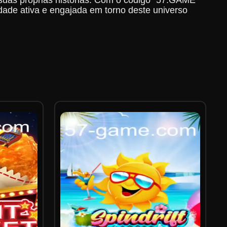
suas próprias histórias. Com o código "57.GAME"
dade ativa e engajada em torno deste universo