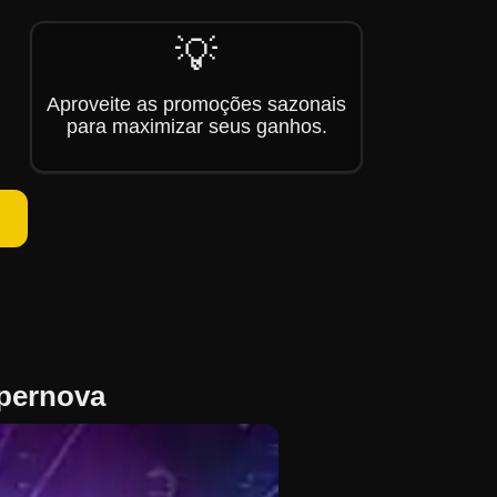
💡
Aproveite as promoções sazonais
para maximizar seus ganhos.
pernova