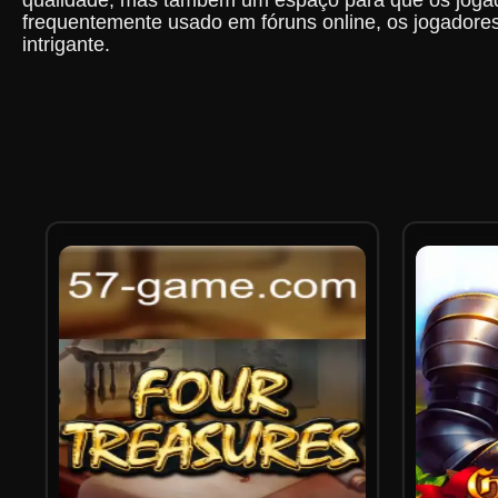
qualidade, mas também um espaço para que os jogado
frequentemente usado em fóruns online, os jogadores
intrigante.