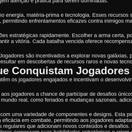
gem atenção e prática para serem dominadas:
o energia, matéria-prima e tecnologia. Esses recursos
 permitindo enfrentamentos eficazes contra inimigos ma
ões estratégicas rapidamente. Escolher a arma certa, 
rantir a vitória. Cada batalha vencida oferece recompe
Jogadores são incentivados a explorar novas galáxias, 
resultar em descobertas de recursos raros e novas tecno
ue Conquistam Jogadores
êm os jogadores engajados e incentivam o desenvolvim
aos jogadores a chance de participar de desafios únic
 mundo real, como feriados e mudanças sazonais, adic
com uma variedade de componentes e designs. Esta per
eficácia em combate, permitindo aos jogadores adaptar 
 regulares que adicionam novos conteúdos e desafios. E