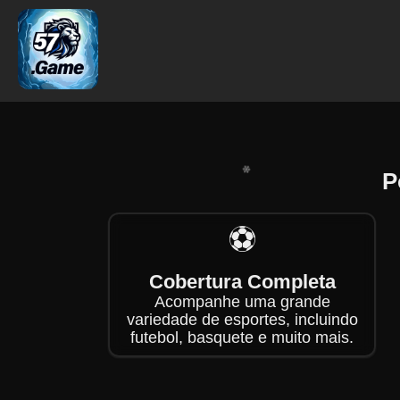
❄
❄
❄
P
⚽
❄
Cobertura Completa
Acompanhe uma grande
variedade de esportes, incluindo
futebol, basquete e muito mais.