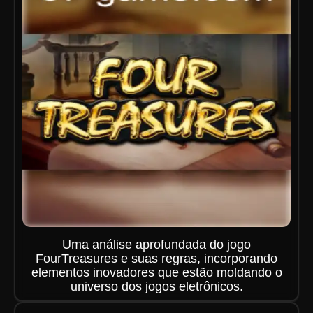
Uma análise aprofundada do jogo
FourTreasures e suas regras, incorporando
elementos inovadores que estão moldando o
universo dos jogos eletrônicos.