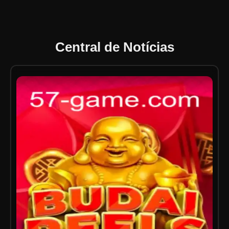
Central de Notícias