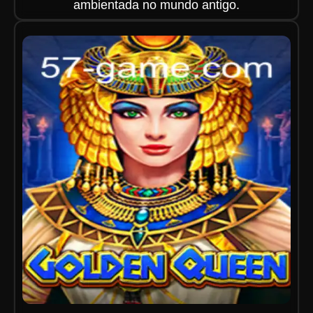
ambientada no mundo antigo.