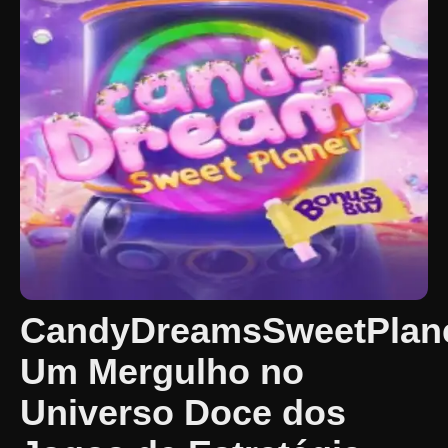
CandyDreamsSweetPlane
Um Mergulho no
Universo Doce dos