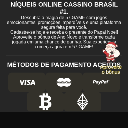
NÍQUEIS ONLINE CASSINO BRASIL
#1.
Descubra a magia de 57.GAME com jogos
emocionantes, promoções imperdíveis e uma plataforma
segura feita para você.
Cadastre-se hoje e receba o presente do Papai Noel!
Aproveite o bônus de Ano Novo e transforme cada
jogada em uma chance de ganhar. Sua experiência
começa agora em 57.GAME!
MÉTODOS DE PAGAMENTO ACEITOS
Aproveite
o bônus